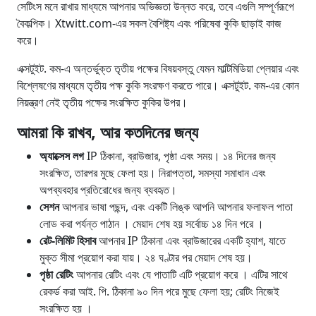
সেটিংস মনে রাখার মাধ্যমে আপনার অভিজ্ঞতা উন্নত করে, তবে এগুলি সম্পূর্ণরূপে
বৈকল্পিক। Xtwitt.com-এর সকল বৈশিষ্ট্য এবং পরিষেবা কুকি ছাড়াই কাজ
করে।
এক্সটুইট. কম-এ অন্তর্ভুক্ত তৃতীয় পক্ষের বিষয়বস্তু যেমন মাল্টিমিডিয়া প্লেয়ার এবং
বিশ্লেষণের মাধ্যমে তৃতীয় পক্ষ কুকি সংরক্ষণ করতে পারে। এক্সটুইট. কম-এর কোন
নিয়ন্ত্রণ নেই তৃতীয় পক্ষের সংরক্ষিত কুকির উপর।
আমরা কি রাখব, আর কতদিনের জন্য
অ্যাক্সেস লগ
IP ঠিকানা, ব্রাউজার, পৃষ্ঠা এবং সময়। ১৪ দিনের জন্য
সংরক্ষিত, তারপর মুছে ফেলা হয়। নিরাপত্তা, সমস্যা সমাধান এবং
অপব্যবহার প্রতিরোধের জন্য ব্যবহৃত।
সেশন
আপনার ভাষা পছন্দ, এবং একটি লিঙ্ক আপনি আপনার ফলাফল পাতা
লোড করা পর্যন্ত পাঠান । মেয়াদ শেষ হয় সর্বোচ্চ ১৪ দিন পরে ।
রেট-লিমিট হিসাব
আপনার IP ঠিকানা এবং ব্রাউজারের একটি হ্যাশ, যাতে
মুক্ত সীমা প্রয়োগ করা যায়। ২৪ ঘণ্টার পর মেয়াদ শেষ হয়।
পৃষ্ঠা রেটিং
আপনার রেটিং এবং যে পাতাটি এটি প্রয়োগ করে । এটির সাথে
রেকর্ড করা আই. পি. ঠিকানা ৯০ দিন পরে মুছে ফেলা হয়; রেটিং নিজেই
সংরক্ষিত হয় ।