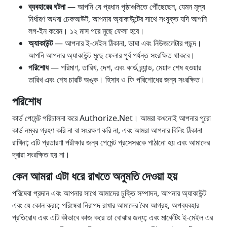
ব্যবহারের ঘটনা
— আপনি যে প্রধান পৃষ্ঠাগুলিতে পৌঁছেছেন, যেমন মূল্য
নির্ধারণ অথবা চেকআউট, আপনার অ্যাকাউন্টের সাথে সংযুক্ত যদি আপনি
লগ-ইন করেন। ১২ মাস পরে মুছে ফেলা হবে।
অ্যাকাউন্ট
— আপনার ই-মেইল ঠিকানা, ভাষা এবং নিউজলেটার পছন্দ।
আপনি আপনার অ্যাকাউন্ট মুছে ফেলার পূর্ব পর্যন্ত সংরক্ষিত থাকবে।
পরিশোধ
— পরিমাণ, তারিখ, দেশ, এবং কার্ড ব্র্যান্ড, মেয়াদ শেষ হওয়ার
তারিখ এবং শেষ চারটি অঙ্ক। হিসাব ও ফি পরিশোধের জন্য সংরক্ষিত।
পরিশোধ
কার্ড পেমেন্ট পরিচালনা করে Authorize.Net। আমরা কখনোই আপনার পুরো
কার্ড নম্বর গ্রহণ করি না বা সংরক্ষণ করি না, এবং আমরা আপনার বিলিং ঠিকানা
রাখিনা; এটি প্রতারণা পরীক্ষার জন্য পেমেন্ট প্রসেসরকে পাঠানো হয় এবং আমাদের
দ্বারা সংরক্ষিত হয় না।
কেন আমরা এটা ধরে রাখতে অনুমতি দেওয়া হয়
পরিষেবা প্রদান এবং আপনার সাথে আমাদের চুক্তি সম্পাদন, আপনার অ্যাকাউন্ট
এবং যে কোন ক্রয়; পরিষেবা নিরাপদ রাখার আমাদের বৈধ আগ্রহ, অপব্যবহার
প্রতিরোধ এবং এটি কীভাবে কাজ করে তা বোঝার জন্য; এবং মার্কেটিং ই-মেইল এর