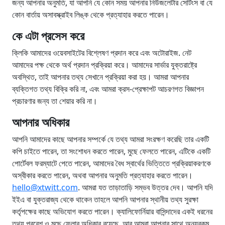
জন্য আপনার অনুমতি, যা আপনি যে কোন সময় আপনার নিউজলেটার সেটিংস বা যে
কোন বার্তায় অসাবস্ক্রাইব লিঙ্ক থেকে প্রত্যাহার করতে পারেন।
কে এটা প্রসেস করে
ক্লিকি আমাদের ওয়েবসাইটের বিশ্লেষণ প্রদান করে এবং অটোরাইজ. নেট
আমাদের পক্ষ থেকে অর্থ প্রদান প্রক্রিয়া করে। আমাদের সার্ভার যুক্তরাষ্ট্রে
অবস্থিত, তাই আপনার তথ্য সেখানে প্রক্রিয়া করা হয়। আমরা আপনার
ব্যক্তিগত তথ্য বিক্রি করি না, এবং আমরা ক্রস-প্রেক্ষাপট আচরণগত বিজ্ঞাপন
প্রচারণার জন্য তা শেয়ার করি না।
আপনার অধিকার
আপনি আমাদের কাছে আপনার সম্পর্কে যে তথ্য আমরা সংরক্ষণ করেছি তার একটি
কপি চাইতে পারেন, তা সংশোধন করতে পারেন, মুছে ফেলতে পারেন, এটিকে একটি
পোর্টেবল ফরম্যাটে পেতে পারেন, আমাদের বৈধ স্বার্থের ভিত্তিতে প্রক্রিয়াকরণকে
অস্বীকার করতে পারেন, অথবা আপনার অনুমতি প্রত্যাহার করতে পারেন।
hello@xtwitt.com
. আমরা যত তাড়াতাড়ি সম্ভব উত্তর দেব। আপনি যদি
ইইএ বা যুক্তরাজ্য থেকে থাকেন তাহলে আপনি আপনার স্থানীয় তথ্য সুরক্ষা
কর্তৃপক্ষের কাছে অভিযোগ করতে পারেন। ক্যালিফোর্নিয়ার বাসিন্দাদের একই ধরনের
তথ্য প্রবেশ ও মুছে ফেলার অধিকার রয়েছে, আর আমরা আপনার সাথে অন্যরকম